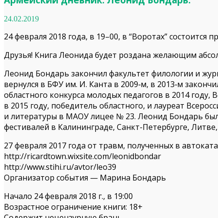
24.02.2019
24 февраля 2018 года, в 19–00, в “Воротах” состоится
Друзья! Книга Леонида будет роздана желающим абс
Леонид Бондарь закончил факультет филологии и журна
вернулся в БФУ им. И. Канта в 2009‑м, в 2013‑м закон
областного конкурса молодых педагогов в 2014 году
в 2015 году, победитель областного, и лауреат Всерос
и литературы в МАОУ лицее № 23. Леонид Бондарь был
фестивалей в Калининграде, Санкт-Петербурге, Литве, 
27 февраля 2017 года от травм, полученных в автоката
http://ricardtown.wixsite.com/leonidbondar
http://www.stihi.ru/avtor/leo39
Организатор события — Марина Бондарь
Начало 24 февраля 2018 г., в 19:00
Возрастное ограничение книги: 18+
Содержит нецензурную брань.