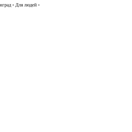
нград ◦ Для людей ◦