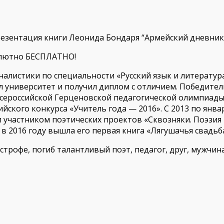
 презентация книги Леонида Бондаря “Армейский дневник
олютно БЕСПЛАТНО!
листики по специальности «Русский язык и литература» 
чил университет и получил диплом с отличием. Победите
, Всероссийской Герценовской педагогической олимпиа
сийского конкурса «Учитель года — 2016». С 2013 по янв
 участником поэтических проектов «Сквозняки. Поэзия 
в 2016 году вышла его первая книга «Лягушачья свадьб
строфе, погиб талантливый поэт, педагог, друг, мужчин