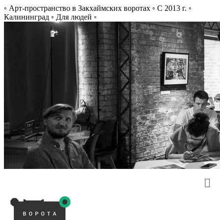
◦ Арт-пространство в Закхаймских воротах ◦ С 2013 г. ◦
Калининград ◦ Для людей ◦