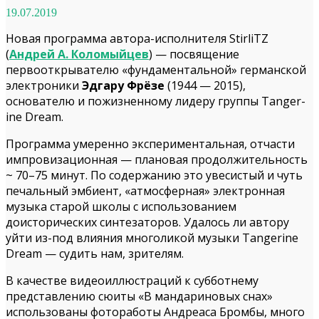
19.07.2019
Новая программа автора-исполнителя Stir­liTZ
(
Андрей А. Коломыйцев
) — посвящение
первооткрывателю «фундаментальной» германской
электроники
Эдгару Фрёзе
(1944 — 2015),
основателю и пожизненному лидеру группы Tan­ger­
ine Dream.
Программа умеренно экспериментальная, отчасти
импровизационная — плановая продолжительность
~ 70–75 минут. По содержанию это увесистый и чуть
печальный эмбиент, «атмосферная» электронная
музыка старой школы с использованием
доисторических синтезаторов. Удалось ли автору
уйти из-под влияния многоликой музыки Tan­ger­ine
Dream — судить нам, зрителям.
В качестве видеоиллюстраций к субботнему
представлению сюиты «В мандариновых снах»
использованы фотоработы Андреаса Бромбы, много