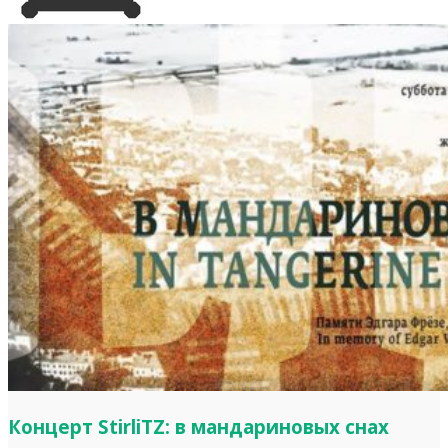
Концерт StirliTZ: в мандариновых снах