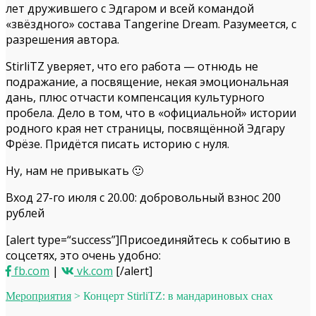
лет дружившего с Эдгаром и всей командой
«звёздного» состава Tan­ger­ine Dream. Разумеется, с
разрешения автора.
Stir­liTZ уверяет, что его работа — отнюдь не
подражание, а посвящение, некая эмоциональная
дань, плюс отчасти компенсация культурного
пробела. Дело в том, что в «официальной» истории
родного края нет страницы, посвящённой Эдгару
Фрёзе. Придётся писать историю с нуля.
Ну, нам не привыкать 🙂
Вход 27-го июля с 20.00: добровольный взнос 200
рублей
[alert type=“success”]Присоединяйтеcь к событию в
соцсетях, это очень удобно:
fb.com
|
vk.com
[/alert]
Мероприятия
>
Концерт StirliTZ: в мандариновых снах