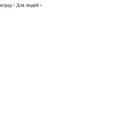
нград ◦ Для людей ◦