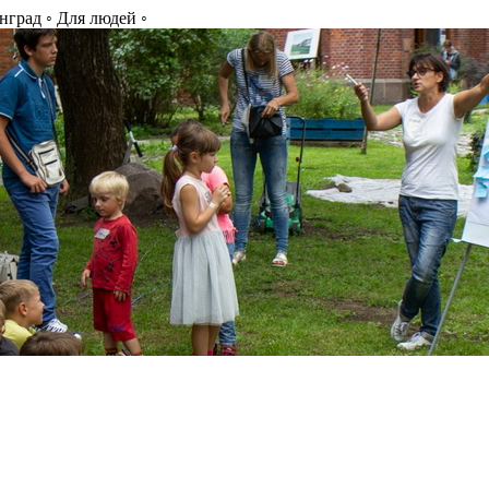
нград ◦ Для людей ◦