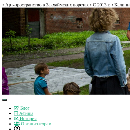
◦ Арт-пространство в Закхаймских воротах ◦ С 2013 г. ◦ Калини
Блог
Афиша
История
Организаторам