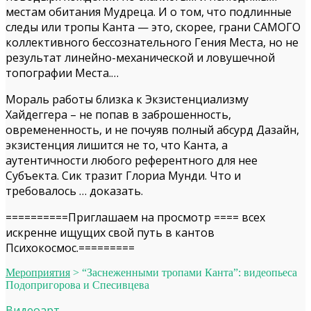
местам обитания Мудреца. И о том, что подлинные
следы или тропы Канта — это, скорее, грани САМОГО
коллективного бессознательного Гения Места, но не
результат линейно-механической и ловушечной
топографии Места.…
Мораль работы близка к Экзистенциализму
Хайдеггера – не попав в заброшенность,
овремененность, и не почуяв полный абсурд Дазайн,
экзистенция лишится не то, что Канта, а
аутентичности любого референтного для нее
Субъекта. Сик тразит Глориа Мунди. Что и
требовалось … доказать.
==========Приглашаем на просмотр ==== всех
искренне ищущих свой путь в кантов
Психокосмос.=========
Мероприятия
>
“Заснеженными тропами Канта”: видеопьеса
Подопригорова и Спесивцева
Видеоарт