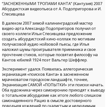
“ЗАСНЕЖЕННЫМИ ТРОПАМИ КАНТА” (Кантузия) 2007
Абсурдистская видеопьеса от А. Подопригорова и И.
Спесивцева
В далеком 2007 зимой калининградский мастер
видео-арта Александр Подопригоров получил от
своего коллеги Ильи Спесивцева предложение
создать абсурдистский кино-коллаж по мотивам
получасовой аудио нойзовой пьесы, где Илья
наложил шумы проигрывателя приемника и свое
прочтение стихов, которые посвятил философу на
Кантов юбилей 1924 поэт Вальтер Шеффлер.
Эксперимент удался. Появилась аллегорическая
экранизация «поисков Канта» в заснеженном
мрачноватом городском ландшафте, точнее,
Экранизация САМОЙ «ПОПЫТКИ» эти поиски начать.
Оба художника через самоиронию приходят к выводу
о тотальном абсурдизме как итоге любого слишком
самонадеянного Рацио в смысле достоверного
поводыря хождений по скалистым и нелюдимым